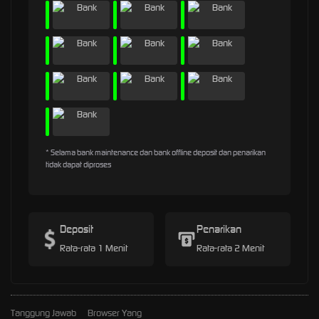
* Selama bank maintenance dan bank offline deposit dan penarikan
tidak dapat diproses
Deposit
Penarikan
Rata-rata 1 Menit
Rata-rata 2 Menit
Tanggung Jawab
Browser Yang