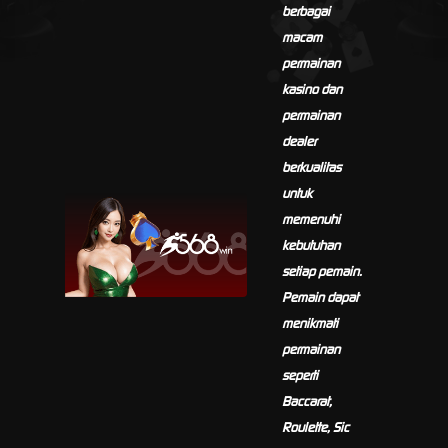
berbagai
macam
permainan
kasino dan
permainan
dealer
berkualitas
untuk
memenuhi
kebutuhan
setiap pemain.
Pemain dapat
menikmati
permainan
seperti
Baccarat,
Roulette, Sic