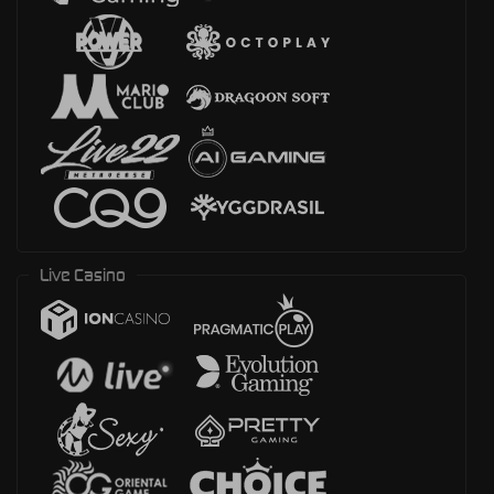
Live Casino