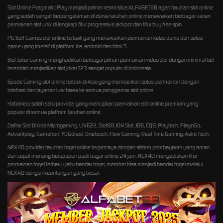
Slot Online Pragmatic Play menjadi patner resmi situs ALFABET88 agen taruhan slot online
yang sudah sangat berpengalaman di dunia taruhan online menawarkan berbagai varian
permainan slot unik di lengkapi fitur progressive jackpot dan fitur buy free spin.
PG Soft Games slot online terbaik yang menawarkan permainan kelas dunia dan solusi
game yang imersif di platform ios, android dan html 5.
Slot Joker Gaming menghadirkan berbagai pilihan permainan video slot dengan minimal bet
terendah menjadikan slot joker123 sangat populer di Indonesia.
Spade Gaming slot online terbaik di Asia yang memberikan solusi permainan dengan
intefrasi dan layanan luar biasa ke semua penggemar slot online.
Habanero salah satu provider yang mencipkan permainan slot online premium yang
populer di semua platform taruhan online.
Daftar Slot Online Microgaming, LIVE22, Slot88, ION Slot, JDB, CQ9, Playtech, PlaynGo,
Advantplay, Gamatron, YGGdrasil, Onetouch, Flow Gaming, Real Time Gaming, Astro Tech.
NEX4D provider taruhan togel online terpercaya dengan sistem pembayaran yang aman
dan cepat menang berapapun pasti bayar online 24 jam. NEX4D menyediakan fitur
permainan togel terbaru yaitu bandar togel, member bisa menjadi bandar togel melalui
NEX4D dengan keuntungan yang besar.