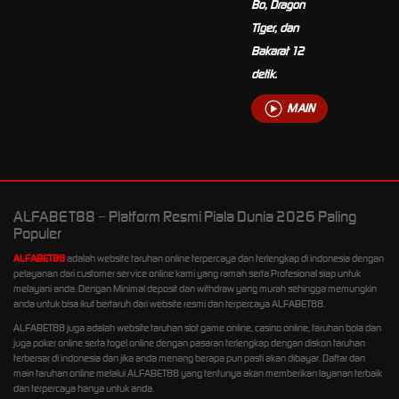
Bo, Dragon
Tiger, dan
Bakarat 12
detik.
MAIN
ALFABET88 – Platform Resmi Piala Dunia 2026 Paling
Populer
ALFABET88
adalah website taruhan online terpercaya dan terlengkap di indonesia dengan
pelayanan dari customer service online kami yang ramah serta Profesional siap untuk
melayani anda. Dengan Minimal deposit dan withdraw yang murah sehingga memungkin
anda untuk bisa ikut bertaruh dari website resmi dan terpercaya ALFABET88.
ALFABET88 juga adalah website taruhan slot game online, casino online, taruhan bola dan
juga poker online serta togel online dengan pasaran terlengkap dengan diskon taruhan
terbersar di indonesia dan jika anda menang berapa pun pasti akan dibayar. Daftar dan
main taruhan online melalui ALFABET88 yang tentunya akan memberikan layanan terbaik
dan terpercaya hanya untuk anda.