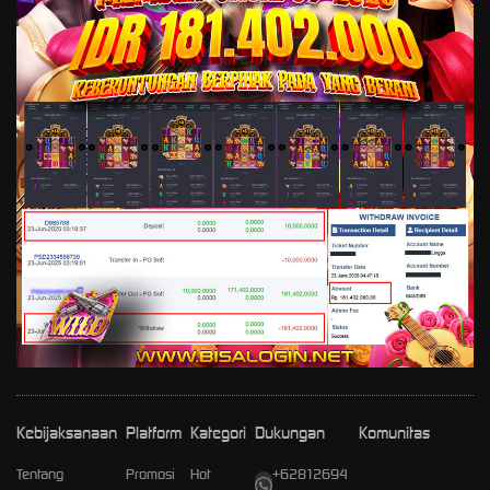
Kebijaksanaan
Platform
Kategori
Dukungan
Komunitas
Tentang
Promosi
Hot
+62812694