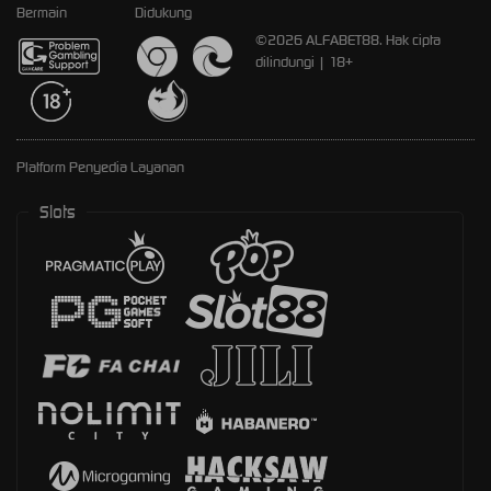
Bermain
Didukung
©2026 ALFABET88. Hak cipta
dilindungi | 18+
Platform Penyedia Layanan
Slots