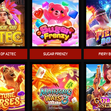
 OF AZTEC
SUGAR FRENZY
FIERY 