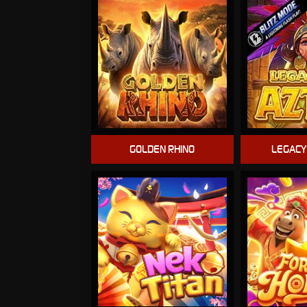
GOLDEN RHINO
LEGACY