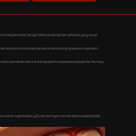
 untuk melayani anda. Dengan Minimal deposit dan withdraw yang murah
han terbersar di indonesia dan jika anda menang berapa pun pasti akan
n permainan slot unik di lengkapi fitur progressive jackpot dan fitur buy
.
rmainan togel terbaru yaitu bandar togel, member bisa menjadi bandar