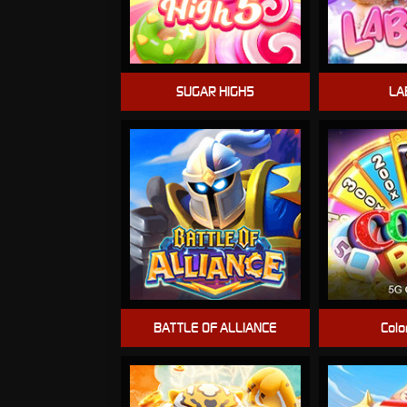
SUGAR HIGH5
LA
BATTLE OF ALLIANCE
Colo