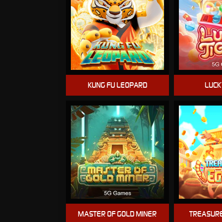
KUNG FU LEOPARD
LUCK
MASTER OF GOLD MINER
TREASURE