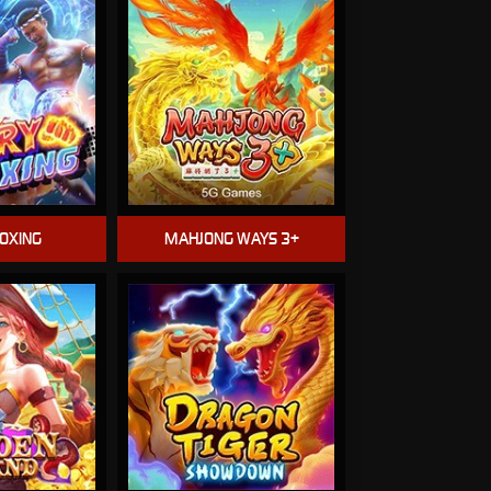
BOXING
MAHJONG WAYS 3+