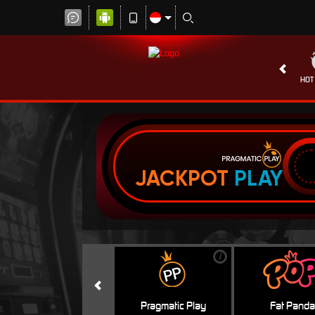
HOT
JACKPOT
PLAY
i
Pragmatic Play
Fat Pand