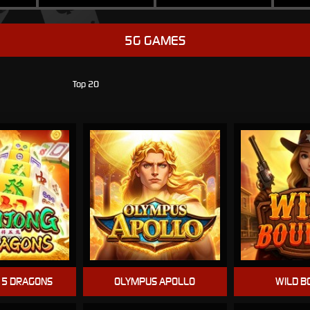
5G GAMES
Top 20
 5 DRAGONS
OLYMPUS APOLLO
WILD B