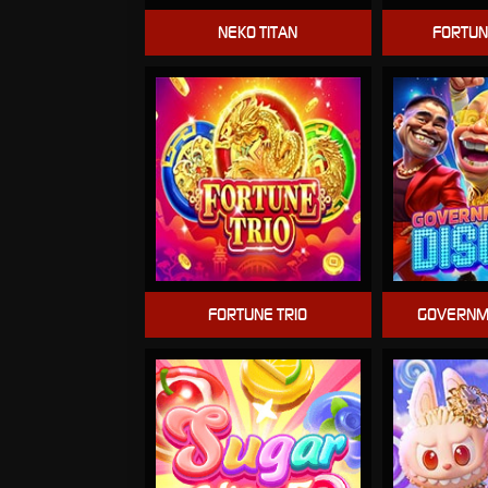
NEKO TITAN
FORTUN
FORTUNE TRIO
GOVERNME