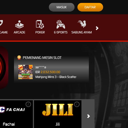
MASUK
DAFTAR
 GAME
ARCADE
POKER
E-SPORTS
SABUNG AYAM
PROMOSI
PEMENANG MESIN SLOT
sa****a
IDR
2,032,500.00
Mahjong Wins 3 – Black Scatter
an****1
IDR
773,100.00
Gates of Olympus 1000
i
i
i
c****e
IDR
614,850.00
No Limit City
Sweet Bonanza 1000
Fachai
Jili
m****o