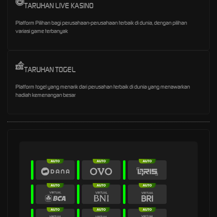
TARUHAN LIVE KASINO
Platform Pilihan bagi perusahaan-perusahaan terbaik di dunia, dengan pilihan
variasi game terbanyak
TARUHAN TOGEL
Platform togel yang menarik dari perusahan terbaik di dunia yang menawarkan
hadiah kemenangan besar