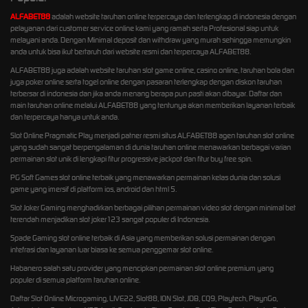
ALFABET88
adalah website taruhan online terpercaya dan terlengkap di indonesia dengan
pelayanan dari customer service online kami yang ramah serta Profesional siap untuk
melayani anda. Dengan Minimal deposit dan withdraw yang murah sehingga memungkin
anda untuk bisa ikut bertaruh dari website resmi dan terpercaya ALFABET88.
ALFABET88 juga adalah website taruhan slot game online, casino online, taruhan bola dan
juga poker online serta togel online dengan pasaran terlengkap dengan diskon taruhan
terbersar di indonesia dan jika anda menang berapa pun pasti akan dibayar. Daftar dan
main taruhan online melalui ALFABET88 yang tentunya akan memberikan layanan terbaik
dan terpercaya hanya untuk anda.
Slot Online Pragmatic Play menjadi patner resmi situs ALFABET88 agen taruhan slot online
yang sudah sangat berpengalaman di dunia taruhan online menawarkan berbagai varian
permainan slot unik di lengkapi fitur progressive jackpot dan fitur buy free spin.
PG Soft Games slot online terbaik yang menawarkan permainan kelas dunia dan solusi
game yang imersif di platform ios, android dan html 5.
Slot Joker Gaming menghadirkan berbagai pilihan permainan video slot dengan minimal bet
terendah menjadikan slot joker123 sangat populer di Indonesia.
Spade Gaming slot online terbaik di Asia yang memberikan solusi permainan dengan
intefrasi dan layanan luar biasa ke semua penggemar slot online.
Habanero salah satu provider yang mencipkan permainan slot online premium yang
populer di semua platform taruhan online.
Daftar Slot Online Microgaming, LIVE22, Slot88, ION Slot, JDB, CQ9, Playtech, PlaynGo,