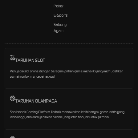
Poker
E-Sports
Sabung
Ayam
TARUHAN SLOT
Penyedia slot online dengan beragam pilihan game menarik yang memudahkan
pemain untuk mencapai jackpot
TARUHAN OLAHRAGA
Sportsbook Gaming Platform Terbaik menawarkan lebih banyak game, odds yang
lebih tinggi, dan menyediakan pilihan yang lebih banyak untuk pemain.